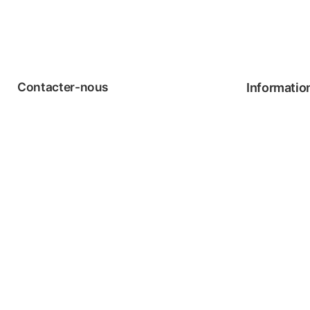
Contacter-nous
Informatio
Téléphone: 1-877-274-8814
FAQ
Courriel: info@meriance.com
Modalités &
Ingrédients
Contact
Nos points 