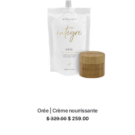
Orée | Crème nourrissante
Le
Le
$
329.00
$
259.00
prix
prix
initial
actuel