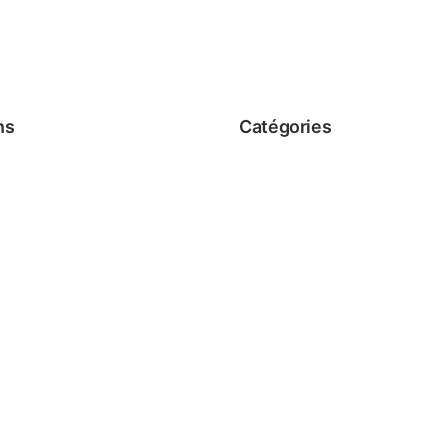
ns
Catégories
Sérums
 Conditions
Crèmes
Nettoyants
Exfoliants
de vente
Masques
Soins Spécifiques
Ensembles & Coffrets
Éco-vrac