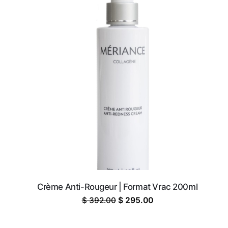
Crème Anti-Rougeur | Format Vrac 200ml
Le
Le
$
392.00
$
295.00
prix
prix
initial
actuel