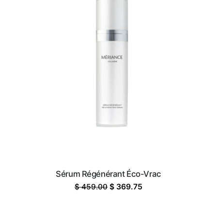
Sérum Régénérant Éco-Vrac
Le
Le
$
459.00
$
369.75
prix
prix
initial
actuel