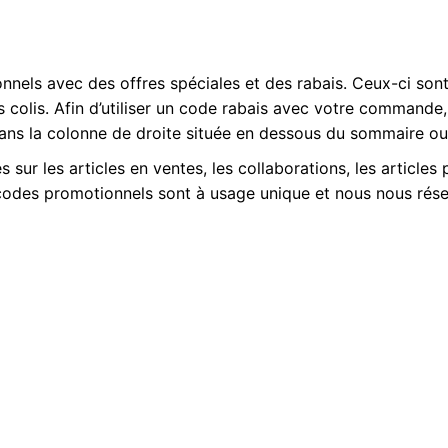
principale. Ainsi, si
els avec des offres spéciales et des rabais. Ceux-ci sont 
, il peut retourner le ou
olis. Afin d’utiliser un code rabais avec votre commande,
d’achat de chaque produit
ns la colonne de droite située en dessous du sommaire ou 
sur les articles en ventes, les collaborations, les articles 
s codes promotionnels sont à usage unique et nous nous rése
orze) jours ouvrables, à
tourner le(s) produit(s)
er de pénalités, à
ours suivant la réception
s sur la droite au-dessus d’une boîte «code promo». Inscrive
us afin de valider la
t garantis pour 15 jours
 refuse de s’appliquer :
ongue.