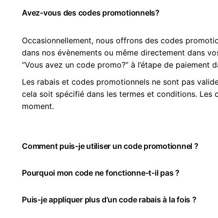
Avez-vous des codes promotionnels?
La satisfaction de nos clients est notre préoccupation 
Occasionnellement, nous offrons des codes promotionn
l’acheteur n’est pas entièrement satisfait des produits
dans nos évènements ou même directement dans vos c
les produits en question et nous créditerons le prix 
“Vous avez un code promo?” à l’étape de paiement da
retourné sur la carte de crédit.
Les rabais et codes promotionnels ne sont pas valides 
cela soit spécifié dans les termes et conditions. Le
L’acheteur dispose d’un délai de réflexion de 14 (quat
moment.
compter du jour de livraison de la commande, pour re
commandé(s), sans avoir à justifier de motifs ni à pay
l’exception des frais de retour qui sont à sa charge.
Comment puis-je utiliser un code promotionnel ?
Si un produit acheté s’avère défectueux dans les 15 j
Pourquoi mon code ne fonctionne-t-il pas ?
Sur la page «panier d’achat», vos produits sont listé
de votre commande, veuillez prendre contact avec no
marche à suivre. Même si la plupart des produits son
Puis-je appliquer plus d’un code rabais à la fois ?
Il y a deux raisons qui expliquent pourquoi votre code
après achat, certains le sont pour une période plus l