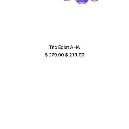
Trio Éclat AHA
Le
Le
$
279.00
$
219.00
prix
prix
initial
actuel
était :
est :
$ 279.00.
$ 219.00.