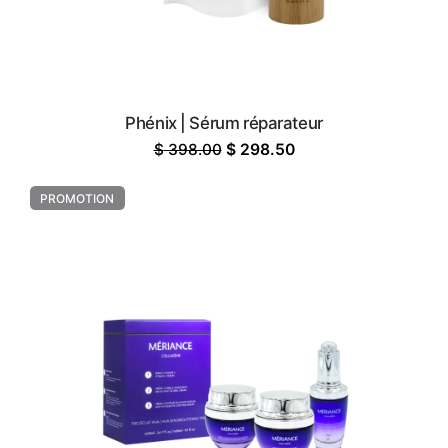
Phénix | Sérum réparateur
Le
Le
$
398.00
$
298.50
prix
prix
initial
actuel
PROMOTION
était :
est :
$ 398.00.
$ 298.50.