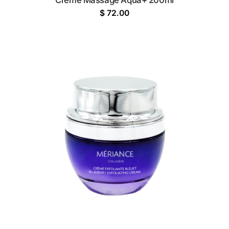
Crème Massage Aqua+ 200ml
$
72.00