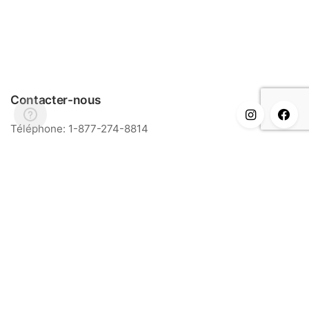
Contacter-nous
Téléphone: 1-877-274-8814
Courriel: info@meriance.com
Informations
FAQ
Modalités & Conditions
Ingrédients
Contact
Nos points de vente