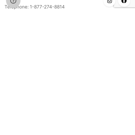
Téléphone: 1-877-274-8814
Courriel: info@meriance.com
Informations
FAQ
Modalités & Conditions
Ingrédients
Contact
Nos points de vente
Catégories
Sérums
Crèmes
Nettoyants