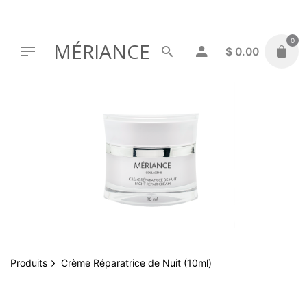
Skip
to
content
0
MÉRIANCE
$
0.00
NON DISPONIBLE
Produits
Crème Réparatrice de Nuit (10ml)
RUPTURE DE STOCK