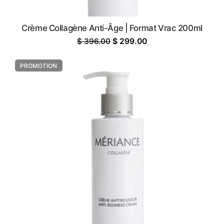
Crème Collagène Anti-Âge | Format Vrac 200ml
Le
Le
$
396.00
$
299.00
prix
prix
initial
actuel
PROMOTION
était :
est :
$ 396.00.
$ 299.00.