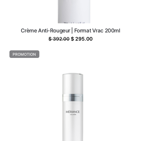
Crème Anti-Rougeur | Format Vrac 200ml
Le
Le
$
392.00
$
295.00
prix
prix
initial
actuel
PROMOTION
était :
est :
$ 392.00.
$ 295.00.