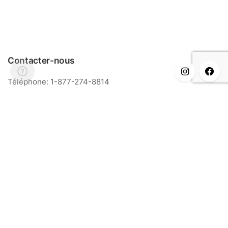
Contacter-nous
Téléphone: 1-877-274-8814
Courriel: info@meriance.com
Informations
FAQ
Modalités & Conditions
Ingrédients
Contact
Nos points de vente