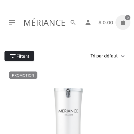
Skip
to
content
0
MÉRIANCE
$
0.00
Tri par défaut
Filters
PROMOTION