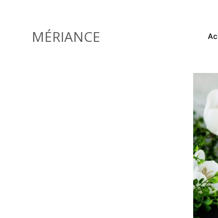
Skip
to
content
MÉRIANCE
Ac