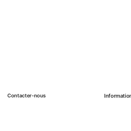
Contacter-nous
Informatio
Téléphone: 1-877-274-8814
FAQ
Courriel: info@meriance.com
Modalités &
Ingrédients