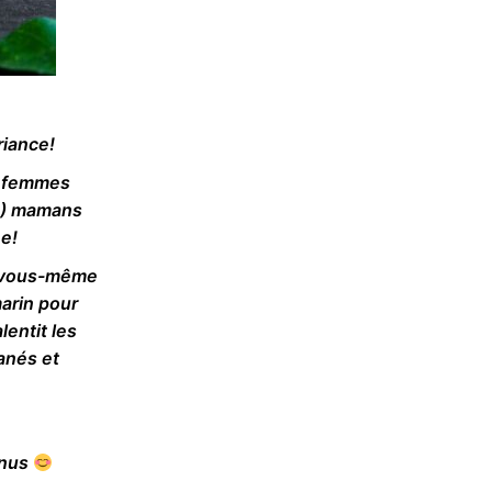
iance!
es femmes
(4) mamans
ée!
r vous-même
marin pour
lentit les
anés et
onus