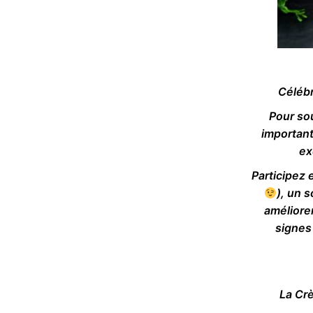
Céléb
Pour sou
important
ex
Participez
), un 
améliorer
signes
La Cr