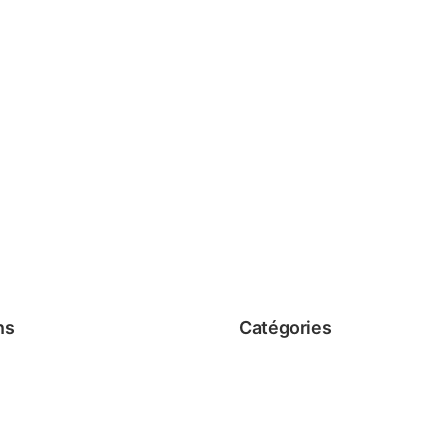
ns
Catégories
Sérums
 Conditions
Crèmes
Nettoyants