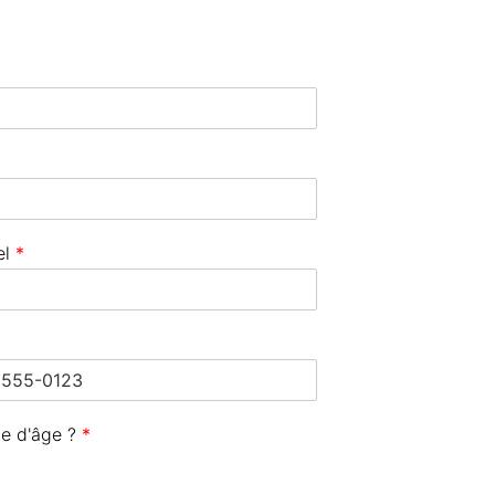
el
*
he d'âge ?
*