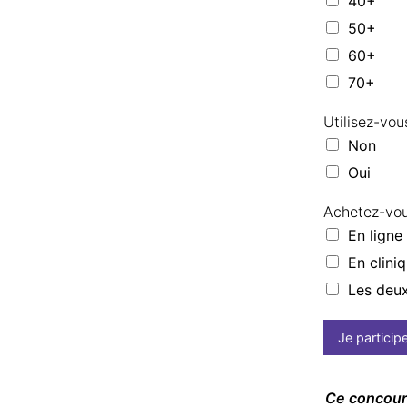
40+
50+
60+
70+
Utilisez-vou
Non
Oui
Achetez-vou
En ligne
En clini
Les deu
Je particip
Ce concours