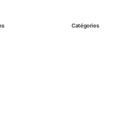
ns
Catégories
Sérums
 Conditions
Crèmes
Nettoyants
Exfoliants
de vente
Masques
Soins Spécifiques
Ensembles & Coffrets
Éco-vrac