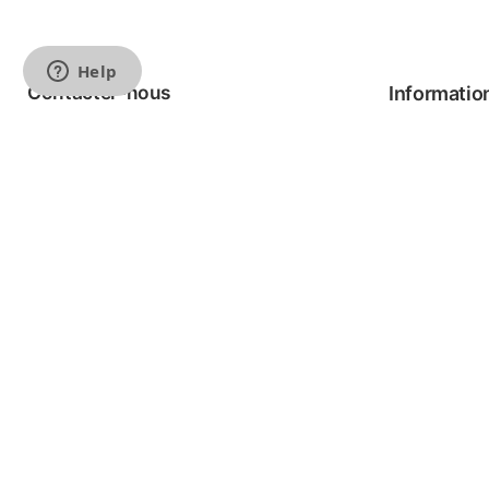
Contacter-nous
Informatio
Téléphone: 1-877-274-8814
FAQ
Courriel: info@meriance.com
Modalités &
Ingrédients
Contact
Nos points 