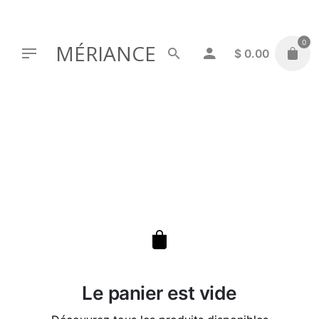
Skip
to
content
0
MÉRIANCE
$
0.00
Le panier est vide